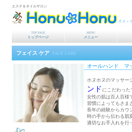
エステ＆ネイルサロン
TOP PAGE
MENU
トップページ
メニュー
フェイス ケア
FACE CARE
オールハンド マ
ホヌホヌのマッサー
ンド
にこだわった
女性の肌は百人百様
習慣によってもさま
長年の経験からカウ
時の手から伝わる肌
適切なお手入れを行